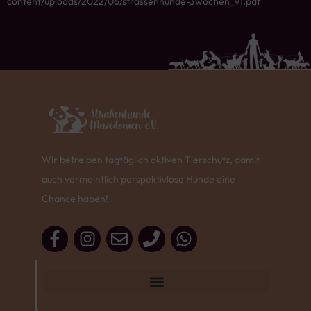
content/uploads/2022/06/strassenhunde-3wochen_v1.pdf
Wir betreiben tagtäglich aktiven Tierschutz, damit
auch vermeintlich perspektivlose Hunde eine
Chance haben!