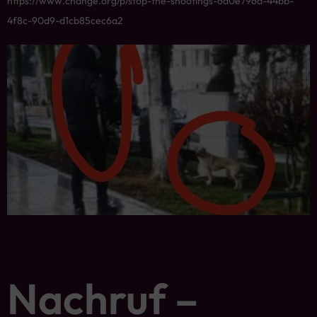
https://www.change.org/p/stop-the-shootings-6d0e796d-44bb-
4f8c-90d9-d1cb85cec6a2
Nachruf –