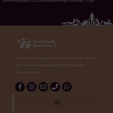
content/uploads/2022/06/strassenhunde-3wochen_v1.pdf
Wir betreiben tagtäglich aktiven Tierschutz, damit
auch vermeintlich perspektivlose Hunde eine
Chance haben!