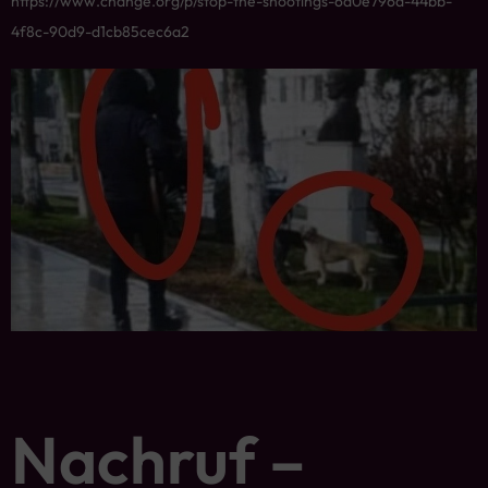
https://www.change.org/p/stop-the-shootings-6d0e796d-44bb-
4f8c-90d9-d1cb85cec6a2
Nachruf –