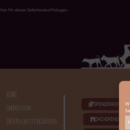
tion für diesen Selbstauskunftsbogen.
HOME
SPENDENKONTO
Wi
Impressum
Se
SACHSPENDEN
Datenschutzerklärung
F