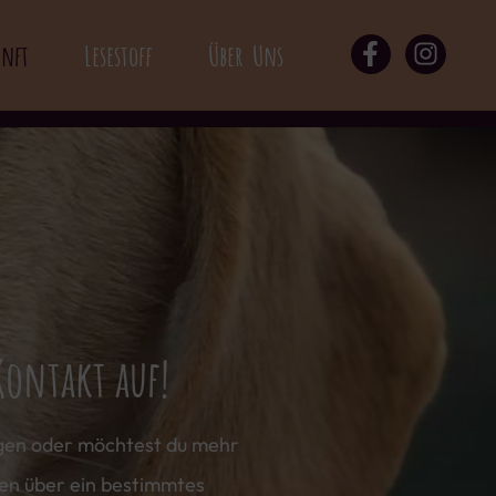
unft
Lesestoff
Über Uns
ontakt auf!
gen oder möchtest du mehr
en über ein bestimmtes