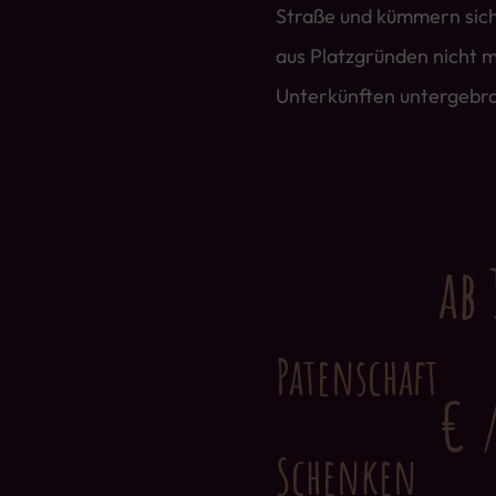
Straße und kümmern sich
aus Platzgründen nicht m
Unterkünften untergebr
ab 
Patenschaft
€ 
Schenken