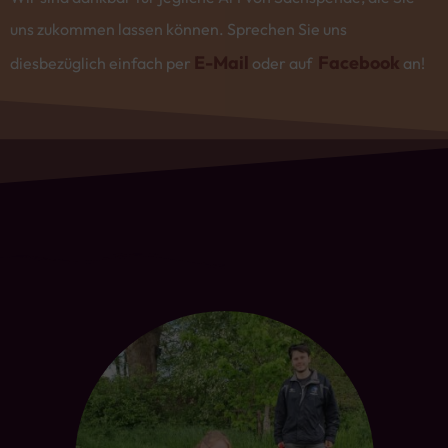
uns zukommen lassen können. Sprechen Sie uns
E-Mail
Facebook
diesbezüglich einfach per
oder auf
an!