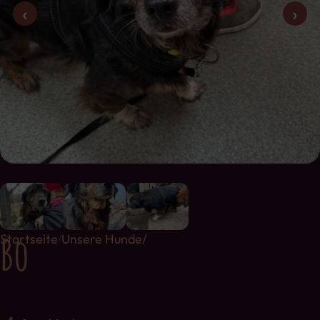
‹
›
Bo
Startseite
Unsere Hunde/
/