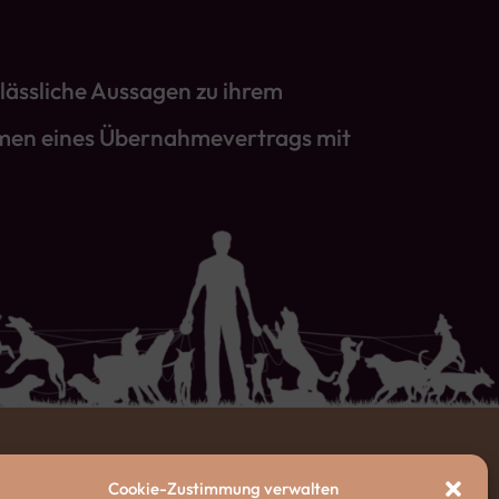
lässliche Aussagen zu ihrem
ahmen eines Übernahmevertrags mit
Cookie-Zustimmung verwalten