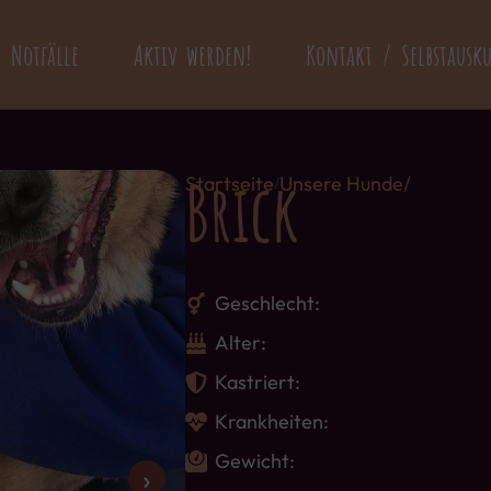
Notfälle
Aktiv werden!
Kontakt / Selbstausk
Brick
Startseite
Unsere Hunde/
/
Geschlecht:
Alter:
Kastriert:
Krankheiten:
Gewicht:
›