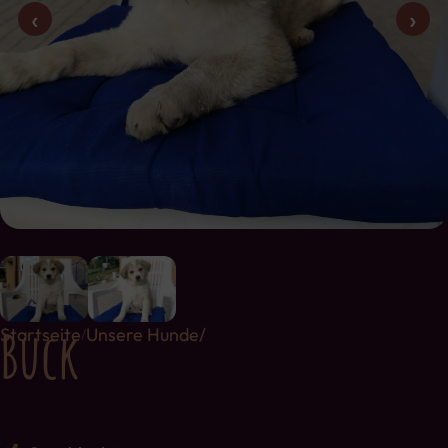
‹
›
Buck
Startseite
Unsere Hunde/
/