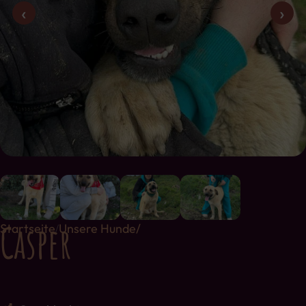
‹
›
Casper
Startseite
Unsere Hunde/
/