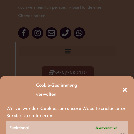
auch vermeintlich perspektivlose Hunde eine
Chance haben!
SPENDENKONTO
Cookie-Zustimmung
SACHSPENDEN
verwalten
AKTIV WERDEN
Wir verwenden Cookies, um unsere Website und unseren
Service zu optimieren.
ZU DEN HUNDEN
Funktional
Always active