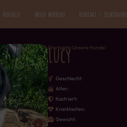
Notfälle
Aktiv werden!
Kontakt / Selbstausk
Lucy
Startseite
Unsere Hunde/
/
Geschlecht:
Alter:
Kastriert:
Krankheiten:
Gewicht:
›