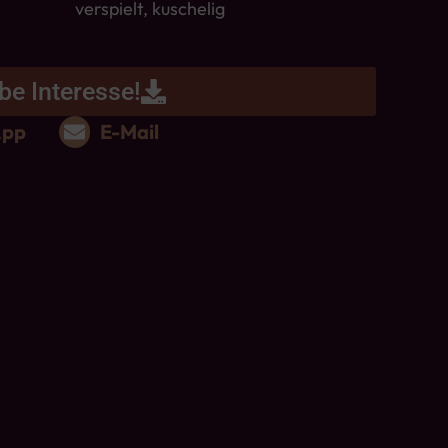
verspielt, kuschelig
be Interesse!
App
E-Mail