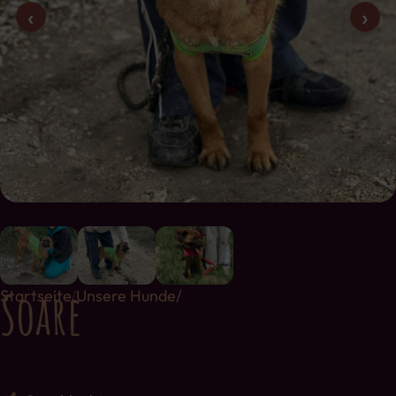
‹
›
Soare
Startseite
Unsere Hunde/
/