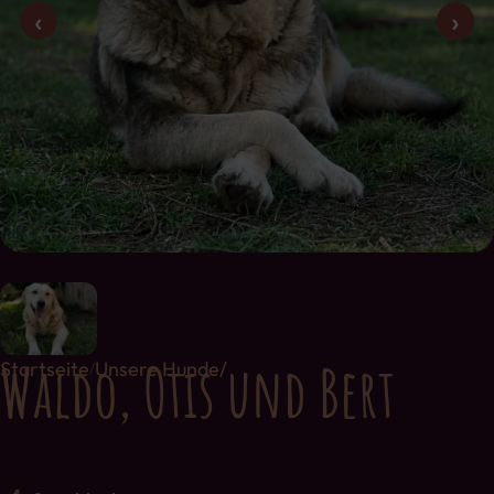
‹
›
Waldo, Otis und Bert
Startseite
Unsere Hunde/
/